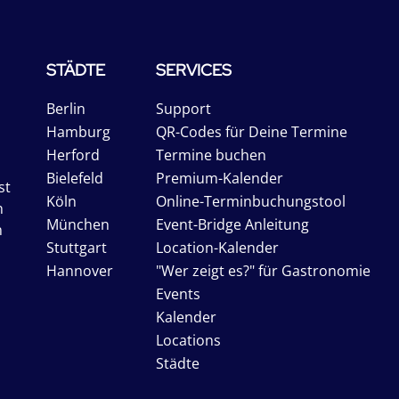
STÄDTE
SERVICES
Berlin
Support
Hamburg
QR-Codes für Deine Termine
Herford
Termine buchen
Bielefeld
Premium-Kalender
st
Köln
Online-Terminbuchungstool
n
München
Event-Bridge Anleitung
n
Stuttgart
Location-Kalender
Hannover
"Wer zeigt es?" für Gastronomie
Events
Kalender
Locations
Städte