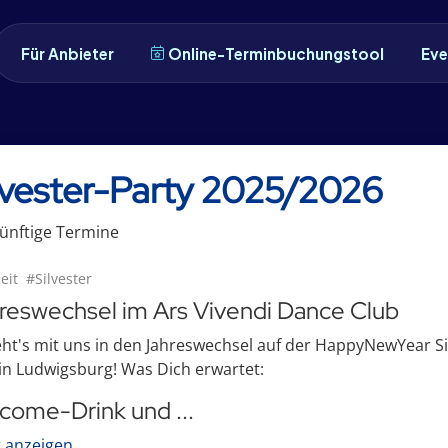
Für Anbieter
Online-Terminbuchungstool
Eve
lvester-Party 2025/2026
ünftige
Termin
e
eit
#Silvester
reswechsel im Ars Vivendi Dance Club
ht's mit uns in den Jahreswechsel auf der HappyNewYear Si
in Ludwigsburg! Was Dich erwartet:
come-Drink und ...
 anzeigen