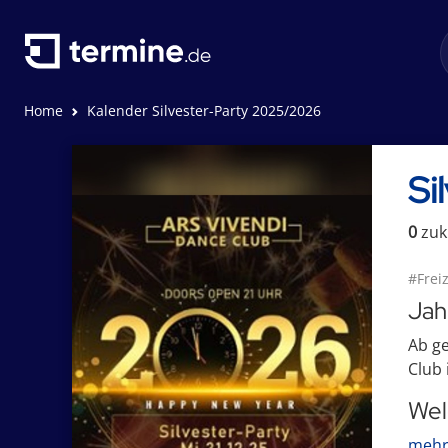
Home
Kalender Silvester-Party 2025/2026
Si
0
zuk
#Freiz
Jah
Ab ge
Club 
Wel
mehr