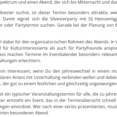
 Spektrum und einen Abend, der sich bis Mitternacht und dar
vester suchst, ist dieser Termin besonders attraktiv, wei
 Damit eignet sich die Silvesterparty mit DJ Heinzemigg
ester oder Partytermin suchen. Gerade bei der Planung von 
t dabei für den organisatorischen Rahmen des Abends. In
hl für Kulturinteressierte als auch für Partyfreunde ans
ass machen Termine im Eventkalender besonders relevant
altungen erleichtern.
 dann interessant, wenn Du den Jahreswechsel in einem m
n klaren Anlass mit Unterhaltung verbinden wollen und dabei
en, der gut zu einem festlichen und gleichzeitig ungezwunge
mit ein typischer Veranstaltungstermin für alle, die zu Jah
er entsteht ein Event, das in der Terminübersicht schnel
ungen einordnet. Wer nach einer seriös präsentierten, mus
 einen besonderen Abend.