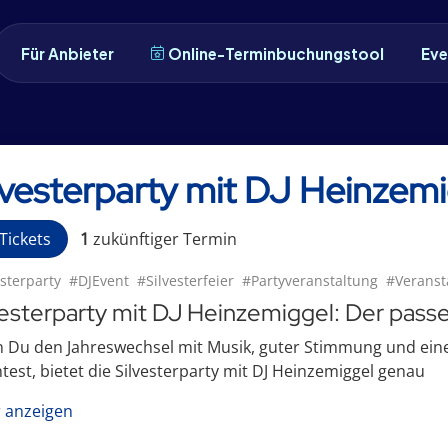
Für Anbieter
Online-Terminbuchungstool
Eve
lvesterparty mit DJ Heinzem
Tickets
1
zukünftige
r
Termin
esterparty
#DJEvent
#Silvesterfeier
#Partyveranstaltung
#Veranst
vesterparty mit DJ Heinzemiggel: Der pass
 Du den Jahreswechsel mit Musik, guter Stimmung und ei
est, bietet die Silvesterparty mit DJ Heinzemiggel genau
 anzeigen