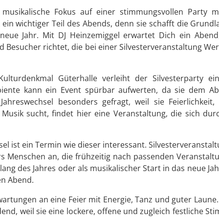
 musikalische Fokus auf einer stimmungsvollen Party mit
ein wichtiger Teil des Abends, denn sie schafft die Grun
neue Jahr. Mit DJ Heinzemiggel erwartet Dich ein Abend
 Besucher richtet, die bei einer Silvesterveranstaltung We
Kulturdenkmal Güterhalle verleiht der Silvesterparty 
iente kann ein Event spürbar aufwerten, da sie dem Abe
ahreswechsel besonders gefragt, weil sie Feierlichkeit
 Musik sucht, findet hier eine Veranstaltung, die sich dur
l ist ein Termin wie dieser interessant. Silvesterveransta
ers Menschen an, die frühzeitig nach passenden Veranstal
ang des Jahres oder als musikalischer Start in das neue Jahr
en Abend.
artungen an eine Feier mit Energie, Tanz und guter Laune. 
d, weil sie eine lockere, offene und zugleich festliche St