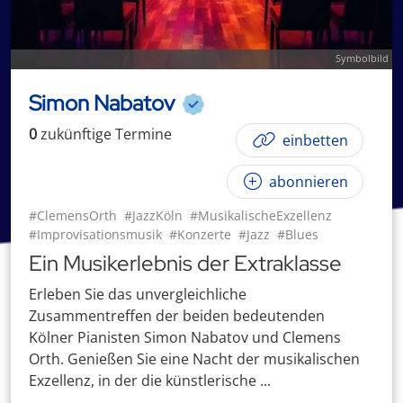
Symbolbild
Simon Nabatov
0
zukünftige
Termin
e
einbetten
abonnieren
#ClemensOrth
#JazzKöln
#MusikalischeExzellenz
#Improvisationsmusik
#Konzerte
#Jazz
#Blues
Ein Musikerlebnis der Extraklasse
Erleben Sie das unvergleichliche
Zusammentreffen der beiden bedeutenden
Kölner Pianisten Simon Nabatov und Clemens
Orth. Genießen Sie eine Nacht der musikalischen
Exzellenz, in der die künstlerische ...