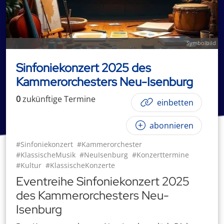
Symbolbild
Sinfoniekonzert 2025 des
Kammerorchesters Neu-Isenburg
0
zukünftige
Termin
e
einbetten
abonnieren
#Sinfoniekonzert
#Kammerorchester
#KlassischeMusik
#NeuIsenburg
#Konzerttermine
#Kultur
#KlassischeKonzerte
Eventreihe Sinfoniekonzert 2025
des Kammerorchesters Neu-
Isenburg