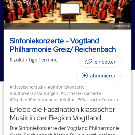
Symbolbild
Sinfoniekonzerte - Vogtland
Philharmonie Greiz/ Reichenbach
0
zukünftige
Termin
e
einbetten
abonnieren
#KlassischeMusik
#Sinfoniekonzerte
#Kulturveranstaltungen
#Orchesterkonzerte
#VogtlandPhilharmonie
#Kultur
#KlassischeKonzerte
Erlebe die Faszination klassischer
Musik in der Region Vogtland
Die Sinfoniekonzerte der Vogtland Philharmonie