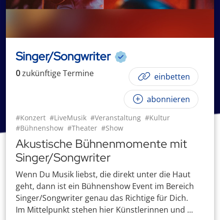
Singer/Songwriter
0
zukünftige
Termin
e
einbetten
abonnieren
#Konzert
#LiveMusik
#Veranstaltung
#Kultur
#Bühnenshow
#Theater
#Show
Akustische Bühnenmomente mit
Singer/Songwriter
Wenn Du Musik liebst, die direkt unter die Haut
geht, dann ist ein Bühnenshow Event im Bereich
Singer/Songwriter genau das Richtige für Dich.
Im Mittelpunkt stehen hier Künstlerinnen und ...