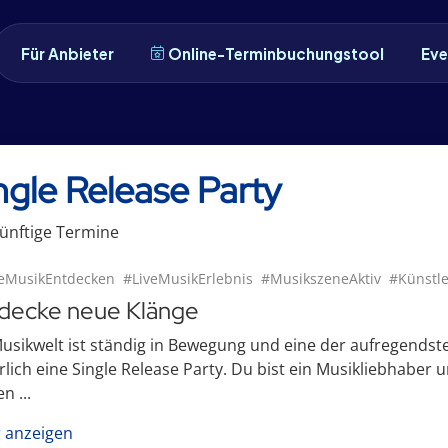
Für Anbieter
Online-Terminbuchungstool
Eve
ngle Release Party
ünftige
Termin
e
eMusikEntdecken
#LiveMusikErlebnis
#MusikszeneAktiv
#Künstle
decke neue Klänge
usikwelt ist ständig in Bewegung und eine der aufregendst
rlich eine Single Release Party. Du bist ein Musikliebhabe
n ...
 anzeigen