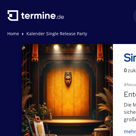
Home
Kalender Single Release Party
Si
0
zuk
#Neu
Ent
Die M
siche
große
mehr