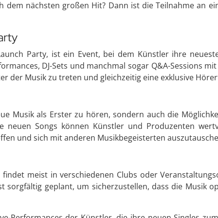
 dem nächsten großen Hit? Dann ist die Teilnahme an eine
arty
aunch Party, ist ein Event, bei dem Künstler ihre neueste
rformances, DJ-Sets und manchmal sogar Q&A-Sessions mit d
ter der Musik zu treten und gleichzeitig eine exklusive Hör
eue Musik als Erster zu hören, sondern auch die Möglichkei
e neuen Songs können Künstler und Produzenten wertvo
reffen und sich mit anderen Musikbegeisterten auszutausche
findet meist in verschiedenen Clubs oder Veranstaltungsort
t sorgfältig geplant, um sicherzustellen, dass die Musik o
ive-Performances der Künstler, die ihre neuen Singles zum