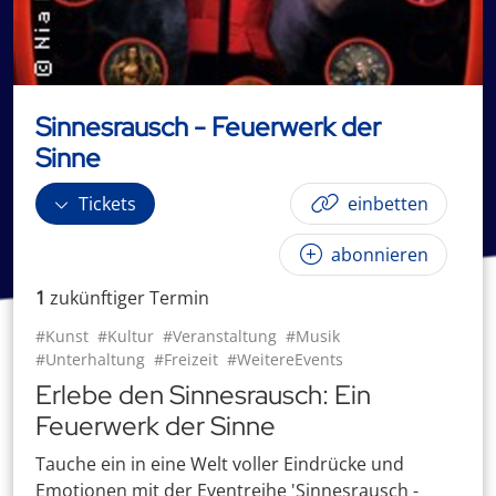
Sinnesrausch - Feuerwerk der
Sinne
Tickets
einbetten
abonnieren
1
zukünftige
r
Termin
#Kunst
#Kultur
#Veranstaltung
#Musik
#Unterhaltung
#Freizeit
#WeitereEvents
Erlebe den Sinnesrausch: Ein
Feuerwerk der Sinne
Tauche ein in eine Welt voller Eindrücke und
Emotionen mit der Eventreihe 'Sinnesrausch -