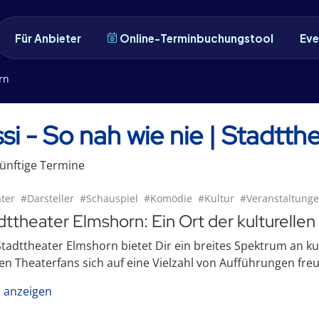
Für Anbieter
Online-Terminbuchungstool
Eve
rn
ssi - So nah wie nie | Stadtt
ünftige
Termin
e
ter
#Darsteller
#Schauspiel
#Komödie
#Kultur
#Veranstaltung
dttheater Elmshorn: Ein Ort der kulturellen 
tadttheater Elmshorn bietet Dir ein breites Spektrum an k
n Theaterfans sich auf eine Vielzahl von Aufführungen freuen
 anzeigen