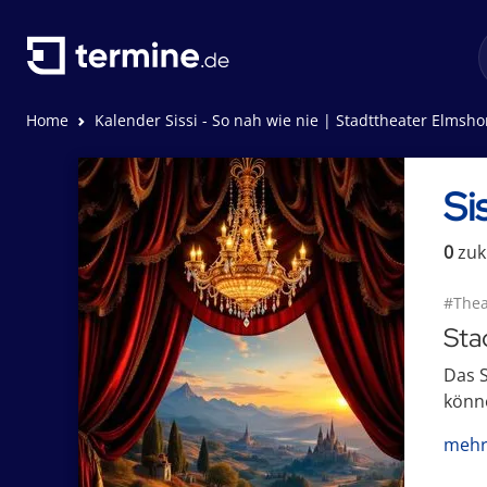
Home
Kalender Sissi - So nah wie nie | Stadttheater Elmsho
Si
0
zuk
#Thea
Sta
Das S
könne
mehr