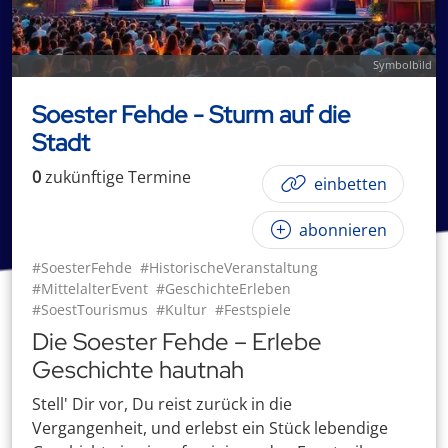
Symbolbild
Soester Fehde - Sturm auf die
Stadt
0
zukünftige
Termin
e
einbetten
abonnieren
#SoesterFehde
#HistorischeVeranstaltung
#MittelalterEvent
#GeschichteErleben
#SoestTourismus
#Kultur
#Festspiele
Die Soester Fehde – Erlebe
Geschichte hautnah
Stell' Dir vor, Du reist zurück in die
Vergangenheit, und erlebst ein Stück lebendige