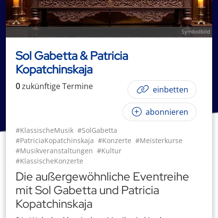
Symbolbild
Sol Gabetta & Patricia
Kopatchinskaja
0
zukünftige
Termin
e
einbetten
abonnieren
#KlassischeMusik
#SolGabetta
#PatriciaKopatchinskaja
#Konzerte
#Meisterkurse
#Musikveranstaltungen
#Kultur
#KlassischeKonzerte
Die außergewöhnliche Eventreihe
mit Sol Gabetta und Patricia
Kopatchinskaja