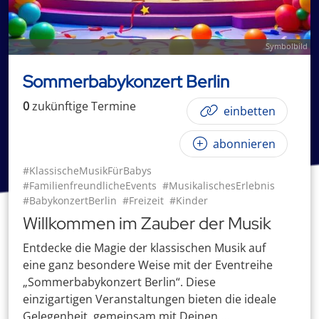
Symbolbild
Sommerbabykonzert Berlin
0
zukünftige
Termin
e
einbetten
abonnieren
#KlassischeMusikFürBabys
#FamilienfreundlicheEvents
#MusikalischesErlebnis
#BabykonzertBerlin
#Freizeit
#Kinder
Willkommen im Zauber der Musik
Entdecke die Magie der klassischen Musik auf
eine ganz besondere Weise mit der Eventreihe
„Sommerbabykonzert Berlin“. Diese
einzigartigen Veranstaltungen bieten die ideale
Gelegenheit, gemeinsam mit Deinen ...