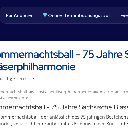
Für Anbieter
Online-Terminbuchungstool
Eve
e
mmernachtsball - 75 Jahre 
äserphilharmonie
ünftige
Termin
e
ernachtsball
#SächsischeBläserphilharmonie
#Konzerte
#Tanz
sischeKonzerte
mernachtsball - 75 Jahre Sächsische Bläs
ommernachtsball, der anlässlich des 75-jährigen Bestehen
findet, verspricht ein zauberhaftes Erlebnis in der Kur- und