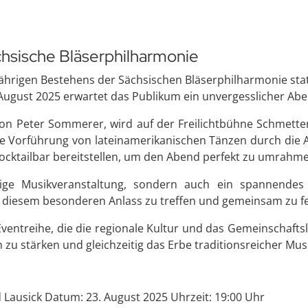
hsische Bläserphilharmonie
ährigen Bestehens der Sächsischen Bläserphilharmonie stattf
August 2025 erwartet das Publikum ein unvergesslicher Abe
 von Peter Sommerer, wird auf der Freilichtbühne Schmett
e Vorführung von lateinamerikanischen Tänzen durch die A
Cocktailbar bereitstellen, um den Abend perfekt zu umrahm
tige Musikveranstaltung, sondern auch ein spannendes T
i diesem besonderen Anlass zu treffen und gemeinsam zu fe
 Eventreihe, die die regionale Kultur und das Gemeinschaft
u stärken und gleichzeitig das Erbe traditionsreicher Musi
d Lausick Datum: 23. August 2025 Uhrzeit: 19:00 Uhr