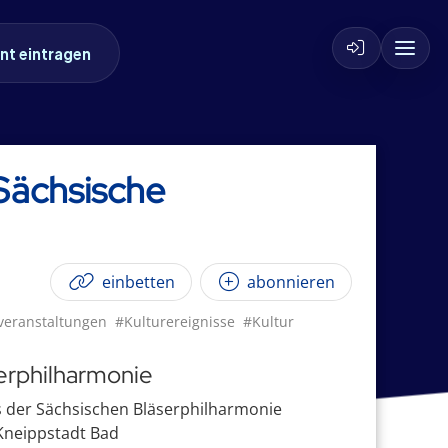
nt eintragen
Sächsische
einbetten
abonnieren
veranstaltungen
#Kulturereignisse
#Kultur
erphilharmonie
s der Sächsischen Bläserphilharmonie
 Kneippstadt Bad