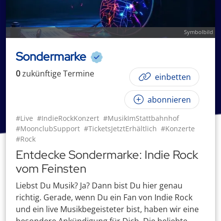
Symbolbild
Sondermarke
0
zukünftige
Termin
e
einbetten
abonnieren
#Live
#IndieRockKonzert
#MusikImStattbahnhof
#MoonclubSupport
#TicketsJetztErhältlich
#Konzerte
#Rock
Entdecke Sondermarke: Indie Rock
vom Feinsten
Liebst Du Musik? Ja? Dann bist Du hier genau
richtig. Gerade, wenn Du ein Fan von Indie Rock
und ein live Musikbegeisteter bist, haben wir eine