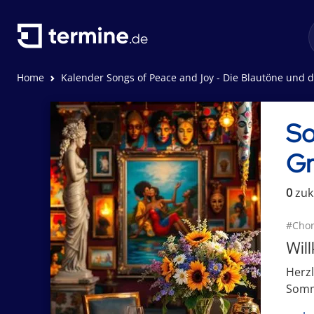
Home
Kalender Songs of Peace and Joy - Die Blautöne und die Grüntön
So
Gr
0
zuk
#Chor
Wil
Herzl
Somme