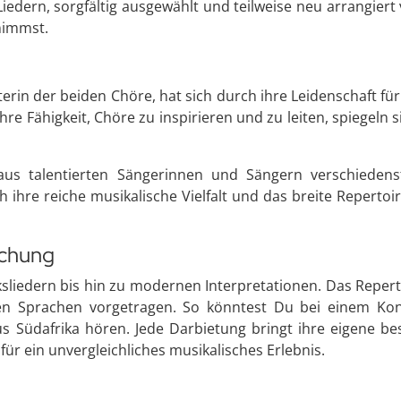
Liedern, sorgfältig ausgewählt und teilweise neu arrangiert 
nimmst.
iterin der beiden Chöre, hat sich durch ihre Leidenschaft fü
re Fähigkeit, Chöre zu inspirieren und zu leiten, spiegeln
us talentierten Sängerinnen und Sängern verschiedenst
h ihre reiche musikalische Vielfalt und das breite Repertoi
schung
ksliedern bis hin zu modernen Interpretationen. Das Reper
nen Sprachen vorgetragen. So könntest Du bei einem Ko
us Südafrika hören. Jede Darbietung bringt ihre eigene b
ür ein unvergleichliches musikalisches Erlebnis.