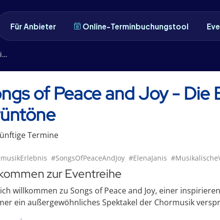
Für Anbieter
Online-Terminbuchungstool
Eve
e
ngs of Peace and Joy - Die 
üntöne
ünftige
Termin
e
musikErlebnis
#SongsOfPeaceAndJoy
#ElenaJanis
#MusikalischeV
lkommen zur Eventreihe
ich willkommen zu Songs of Peace and Joy, einer inspiriere
r ein außergewöhnliches Spektakel der Chormusik versprich