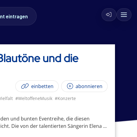
nt eintragen
Blautöne und die
einbetten
abonnieren
ielfalt
#WeltoffeneMusik
#Konzerte
nden und bunten Eventreihe, die diesen
t. Die von der talentierten Sängerin Elena ...