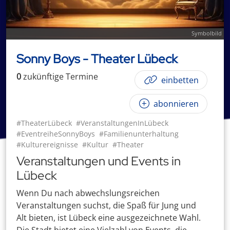
Symbolbild
Sonny Boys - Theater Lübeck
0
zukünftige
Termin
e
einbetten
abonnieren
#TheaterLübeck
#VeranstaltungenInLübeck
#EventreiheSonnyBoys
#Familienunterhaltung
#Kulturereignisse
#Kultur
#Theater
Veranstaltungen und Events in
Lübeck
Wenn Du nach abwechslungsreichen
Veranstaltungen suchst, die Spaß für Jung und
Alt bieten, ist Lübeck eine ausgezeichnete Wahl.