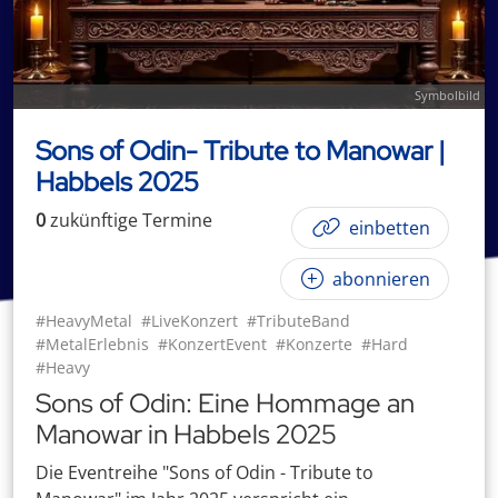
Symbolbild
Sons of Odin- Tribute to Manowar |
Habbels 2025
0
zukünftige
Termin
e
einbetten
abonnieren
#HeavyMetal
#LiveKonzert
#TributeBand
#MetalErlebnis
#KonzertEvent
#Konzerte
#Hard
#Heavy
Sons of Odin: Eine Hommage an
Manowar in Habbels 2025
Die Eventreihe "Sons of Odin - Tribute to