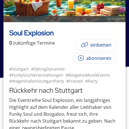
Symbolbild
Soul Explosion
0
zukünftige
Termin
e
einbetten
abonnieren
#Stuttgart
#DJKingDynamite
#FunkySoulVeranstaltungen
#BoogalooMusikEvents
#WagenhallenStuttgartParty
#Freizeit
#Party
Rückkehr nach Stuttgart
Die Eventreihe Soul Explosion, ein langjähriges
Highlight auf dem Kalender aller Liebhaber von
Funky Soul und Boogaloo, freut sich, ihre
Rückkehr nach Stuttgart bekannt zu geben. Nach
einer zwangsbedingten Pause ...