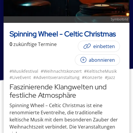
Symbolbild
Spinning Wheel - Celtic Christmas
0
zukünftige
Termin
e
einbetten
abonnieren
#Musikfestival
#Weihnachtskonzert
#KeltischeMusik
#LiveEvent
#Adventsveranstaltung
#Konzerte
#Jazz
Faszinierende Klangwelten und
festliche Atmosphäre
Spinning Wheel – Celtic Christmas ist eine
renommierte Eventreihe, die traditionelle
keltische Musik mit dem besonderen Zauber der
Weihnachtszeit verbindet. Die Veranstaltungen