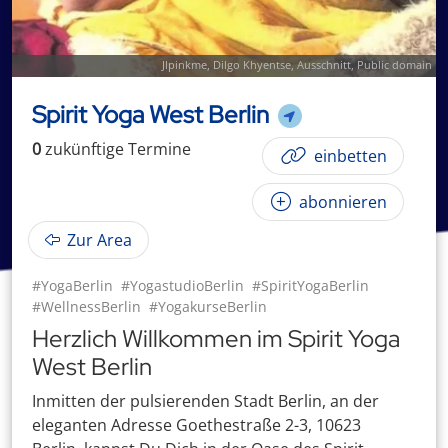
Jlpinkme
,
Dilgo Khyentse
, Ausschnitt, Public domain
Spirit Yoga West Berlin
0
zukünftige
Termin
e
einbetten
abonnieren
Zur Area
#YogaBerlin
#YogastudioBerlin
#SpiritYogaBerlin
#WellnessBerlin
#YogakurseBerlin
Herzlich Willkommen im Spirit Yoga
West Berlin
Inmitten der pulsierenden Stadt Berlin, an der
eleganten Adresse Goethestraße 2-3, 10623