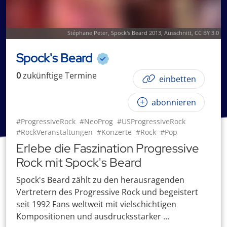
Stéphane Peter,
Spock's Beard 2013
, Ausschnitt,
CC BY 3.0
Spock's Beard
0
zukünftige
Termin
e
einbetten
abonnieren
#ProgressiveRock
#NeoProg
#USProgressiveRock
#RockVeranstaltungen
#Konzerte
#Rock
#Pop
Erlebe die Faszination Progressive
Rock mit Spock's Beard
Spock's Beard zählt zu den herausragenden
Vertretern des Progressive Rock und begeistert
seit 1992 Fans weltweit mit vielschichtigen
Kompositionen und ausdrucksstarker ...