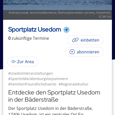
Andrzej Łuczak, woochuck@onet.eu
,
Świnoujście widok z promu
, Ausschnitt,
CC BY 3.0
Sportplatz Usedom
0
zukünftige
Termin
e
einbetten
abonnieren
Zur Area
#UsedomVeranstaltungen
#SportInMecklenburgVorpommern
#FamilienfreundlicheEvents
#RegionaleKultur
Entdecke den Sportplatz Usedom
in der Bäderstraße
Der Sportplatz Usedom in der Bäderstraße,
17406 Usedom, ist ein zentraler Ort für