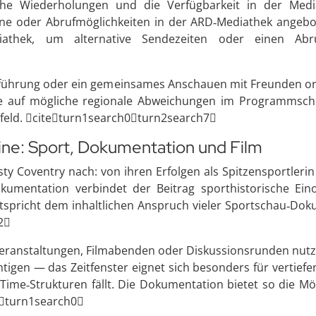
iche Wiederholungen und die Verfügbarkeit in der Med
ne oder Abrufmöglichkeiten in der ARD‑Mediathek angeb
athek, um alternative Sendezeiten oder einen Abru
rführung oder ein gemeinsames Anschauen mit Freunden orga
hte auf mögliche regionale Abweichungen im Programmsc
rfeld. citeturn1search0turn2search7
ine: Sport, Dokumentation und Film
y Coventry nach: von ihren Erfolgen als Spitzensportlerin 
okumentation verbindet der Beitrag sporthistorische Ein
tspricht dem inhaltlichen Anspruch vieler Sportschau‑Dokus
2
anstaltungen, Filmabenden oder Diskussionsrunden nutzen 
htigen — das Zeitfenster eignet sich besonders für vertief
e‑Time‑Strukturen fällt. Die Dokumentation bietet so die Mö
4turn1search0