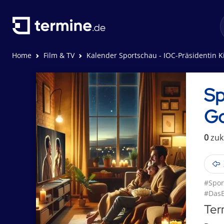
Home
Film & TV
Kalender Sportschau - IOC-Präsidentin Kirsty Coventry - Vom Golden Gir
Sp
Go
0
zuk
#Spor
#DasE
Ter