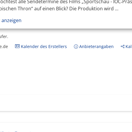
chtest alle Sendetermine des Films „Sportschau - IOC‑Präs
ischen Thron“ auf einen Blick? Die Produktion wird ...
 anzeigen
ufer.
e.de
Kalender des Erstellers
Anbieterangaben
Kal