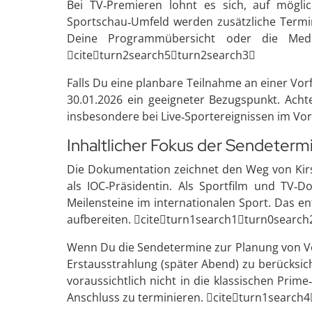
Bei TV‑Premieren lohnt es sich, auf mögl
Sportschau‑Umfeld werden zusätzliche Termi
Deine Programmübersicht oder die Medi
citeturn2search5turn2search3
Falls Du eine planbare Teilnahme an einer Vo
30.01.2026 ein geeigneter Bezugspunkt. Ac
insbesondere bei Live‑Sportereignissen im Vo
Inhaltlicher Fokus der Sendeterm
Die Dokumentation zeichnet den Weg von Kirst
als IOC‑Präsidentin. Als Sportfilm und TV‑D
Meilensteine im internationalen Sport. Das en
aufbereiten. citeturn1search1turn0search
Wenn Du die Sendetermine zur Planung von Ver
Erstausstrahlung (später Abend) zu berücksic
voraussichtlich nicht in die klassischen Prim
Anschluss zu terminieren. citeturn1search