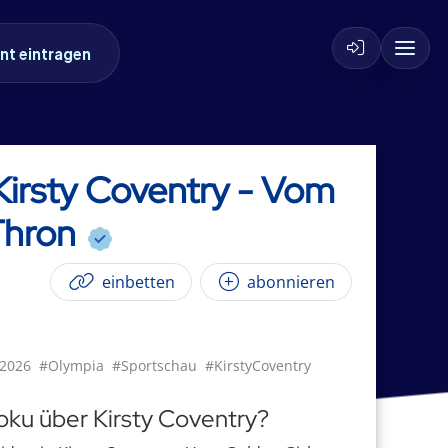
nt eintragen
Kirsty Coventry - Vom
Thron
einbetten
abonnieren
r2026
#Olympia
#Sportschau
#KirstyCoventry
oku über Kirsty Coventry?