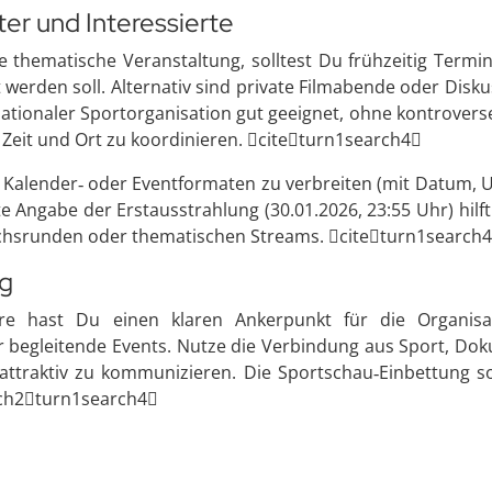
ter und Interessierte
ne thematische Veranstaltung, solltest Du frühzeitig Ter
gt werden soll. Alternativ sind private Filmabende oder Dis
rnationaler Sportorganisation gut geeignet, ohne kontrovers
 Zeit und Ort zu koordinieren. citeturn1search4
n Kalender‑ oder Eventformaten zu verbreiten (mit Datum, U
e Angabe der Erstausstrahlung (30.01.2026, 23:55 Uhr) hil
ächsrunden oder thematischen Streams. citeturn1search
ng
iere hast Du einen klaren Ankerpunkt für die Organisa
r begleitende Events. Nutze die Verbindung aus Sport, Do
ttraktiv zu kommunizieren. Die Sportschau‑Einbettung so
ch2turn1search4