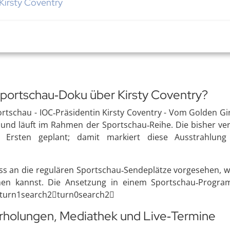
Kirsty Coventry
 Sportschau‑Doku über Kirsty Coventry?
rtschau - IOC‑Präsidentin Kirsty Coventry - Vom Golden Gir
und läuft im Rahmen der Sportschau‑Reihe. Die bisher veröf
rsten geplant; damit markiert diese Ausstrahlung
ss an die regulären Sportschau‑Sendeplätze vorgesehen,
sehen kannst. Die Ansetzung in einem Sportschau‑Progr
eturn1search2turn0search2
erholungen, Mediathek und Live‑Termine