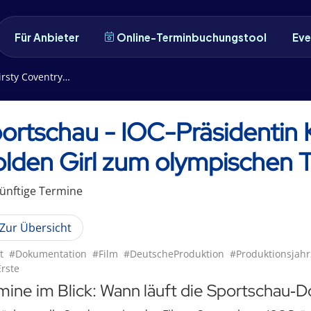
Für Anbieter
Online-Terminbuchungstool
Eve
l zum olympischen Thron
ortschau - IOC-Präsidentin 
lden Girl zum olympischen 
ünftige
Termin
e
Zur Übersicht
t
#Dokumentation
#Film
#DeutscheProduktion
#Produktionsjah
rste
mine im Blick: Wann läuft die Sportschau‑D