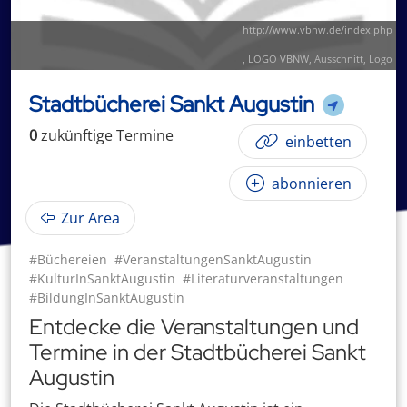
http://www.vbnw.de/index.php
,
LOGO VBNW
, Ausschnitt,
Logo
Stadtbücherei Sankt Augustin
0
zukünftige
Termin
e
einbetten
abonnieren
Zur Area
#Büchereien
#VeranstaltungenSanktAugustin
#KulturInSanktAugustin
#Literaturveranstaltungen
#BildungInSanktAugustin
Entdecke die Veranstaltungen und
Termine in der Stadtbücherei Sankt
Augustin