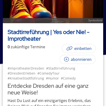
Symbolbild
Stadtirreführung | Yes oder Nie! -
Improtheater
0
zukünftige
Termin
e
einbetten
abonnieren
#ImprotheaterDresden
#Stadtirreführung
#DresdenErleben
#ComedyTour
#KreativeStadtführung
#Humor
#Comedy
Entdecke Dresden auf eine ganz
neue Weise!
Hast Du Lust auf ein einzigartiges Erlebnis, das