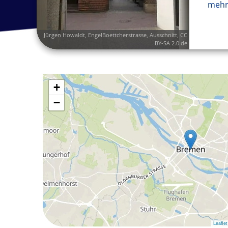
mehr
Jürgen Howaldt
,
EngelBoettcherstrasse
, Ausschnitt,
CC
BY-SA 2.0 de
+
−
Leaflet