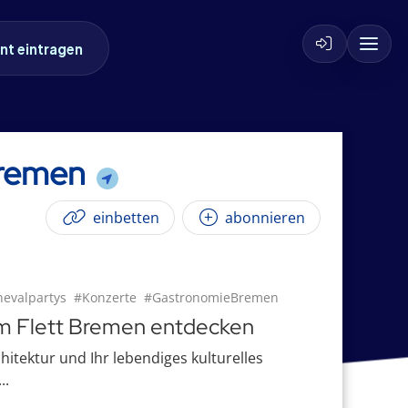
nt eintragen
 Bremen
einbetten
abonnieren
evalpartys
#Konzerte
#GastronomieBremen
 im Flett Bremen entdecken
itektur und Ihr lebendiges kulturelles
..