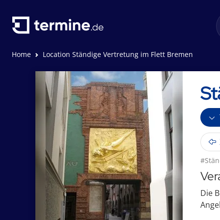
Home
Location Ständige Vertretung im Flett Bremen
St
#Stän
Ver
Die B
Angeb