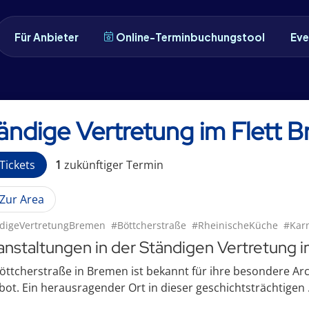
Für Anbieter
Online-Terminbuchungstool
Eve
ändige Vertretung im Flett
Tickets
1
zukünftige
r
Termin
Zur Area
digeVertretungBremen
#Böttcherstraße
#RheinischeKüche
#Karn
anstaltungen in der Ständigen Vertretung
öttcherstraße in Bremen ist bekannt für ihre besondere Arch
ot. Ein herausragender Ort in dieser geschichtsträchtigen .