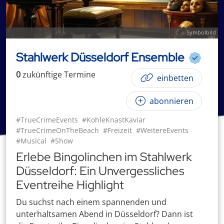
Symbolbild
Stahlwerk Düsseldorf Ensemble
0
zukünftige
Termin
e
einbetten
abonnieren
#TrueCrimeEvents
#KohleKnastKaviar
#TrueCrimeOnTheBeach
#Freizeit
#WeitereEvents
#Musical
#Show
Erlebe Bingolinchen im Stahlwerk
Düsseldorf: Ein Unvergessliches
Eventreihe Highlight
Du suchst nach einem spannenden und
unterhaltsamen Abend in Düsseldorf? Dann ist