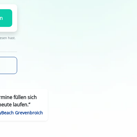
en
esen hast.
mine füllen sich
eute laufen.“
yBeach Grevenbroich
ausfälle