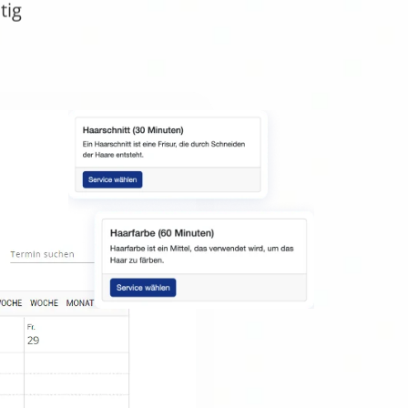
tig
rung
ne-Kalender