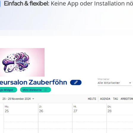
Keine App oder Installation nö
Einfach & flexibel:
Durch einfache Terminvereinba
Kundenbindung:
Termine per Klick in den Smartpho
rintegration: