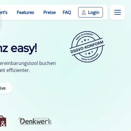
rt's
Features
Preise
FAQ
Login
z easy!
vereinbarungstool buchen
t effizienter.
ive