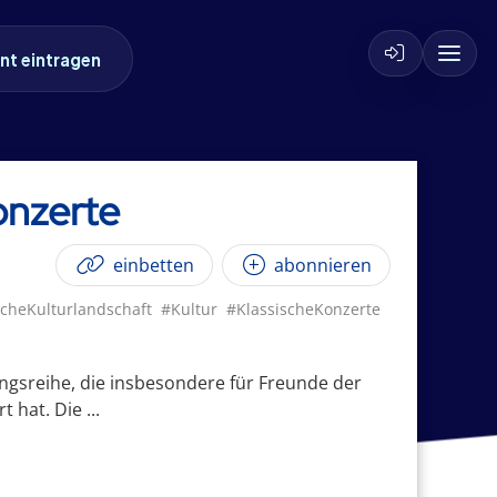
nt eintragen
onzerte
einbetten
abonnieren
scheKulturlandschaft
#Kultur
#KlassischeKonzerte
ungsreihe, die insbesondere für Freunde der
hat. Die ...