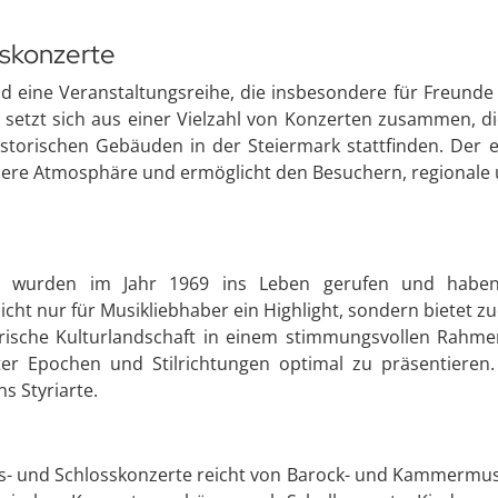
sskonzerte
ind eine Veranstaltungsreihe, die insbesondere für Freunde
 setzt sich aus einer Vielzahl von Konzerten zusammen, d
storischen Gebäuden in der Steiermark stattfinden. Der e
dere Atmosphäre und ermöglicht den Besuchern, regionale u
rte wurden im Jahr 1969 ins Leben gerufen und haben 
nicht nur für Musikliebhaber ein Highlight, sondern biete
rische Kulturlandschaft in einem stimmungsvollen Rahme
ter Epochen und Stilrichtungen optimal zu präsentieren. 
s Styriarte.
ts- und Schlosskonzerte reicht von Barock- und Kammermusi