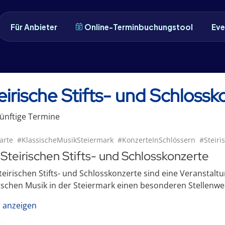
Für Anbieter
Online-Terminbuchungstool
Eve
eirische Stifts- und Schlossk
ünftige
Termin
e
arte
#KlassischeMusikSteiermark
#KonzerteInSchlössern
#Steiri
 Steirischen Stifts- und Schlosskonzerte
teirischen Stifts- und Schlosskonzerte sind eine Veranstalt
ischen Musik in der Steiermark einen besonderen Stellenwert 
 anzeigen