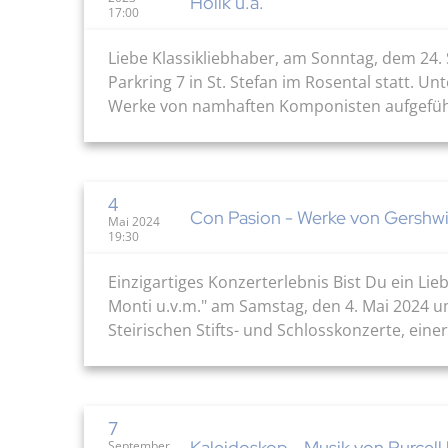
Holik u.a.
17:00
Liebe Klassikliebhaber, am Sonntag, dem 24.
Parkring 7 in St. Stefan im Rosental statt. 
Werke von namhaften Komponisten aufgeführt 
4
Con Pasion - Werke von Gershwi
Mai 2024
19:30
Einzigartiges Konzerterlebnis Bist Du ein Li
Monti u.v.m." am Samstag, den 4. Mai 2024 um 
Steirischen Stifts- und Schlosskonzerte, eine
7
Kaleidoskop - Musik von Purcell 
September