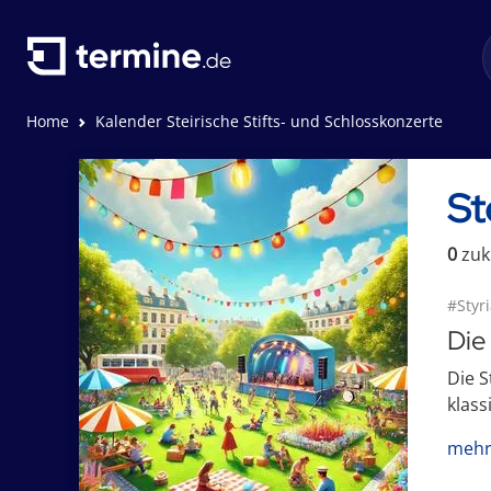
Home
Kalender Steirische Stifts- und Schlosskonzerte
St
0
zuk
#Styri
Die
Die S
klass
mehr