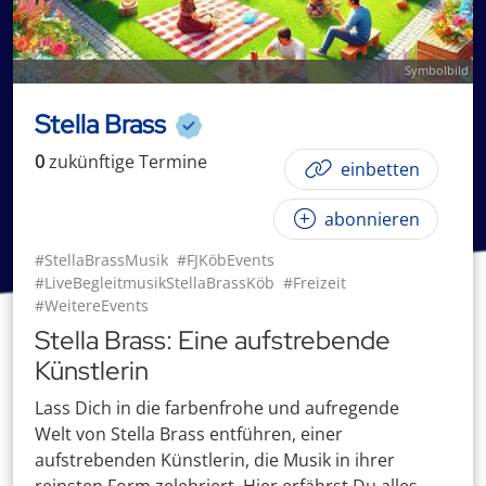
Symbolbild
Stella Brass
0
zukünftige
Termin
e
einbetten
abonnieren
#StellaBrassMusik
#FJKöbEvents
#LiveBegleitmusikStellaBrassKöb
#Freizeit
#WeitereEvents
Stella Brass: Eine aufstrebende
Künstlerin
Lass Dich in die farbenfrohe und aufregende
Welt von Stella Brass entführen, einer
aufstrebenden Künstlerin, die Musik in ihrer