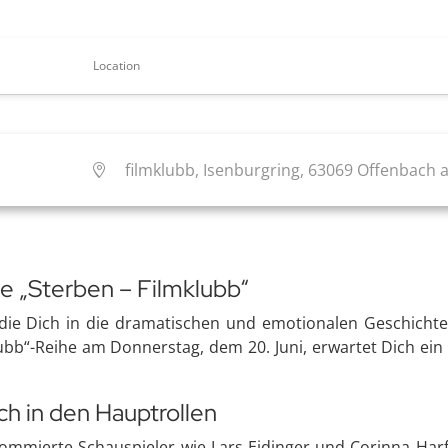
Location
filmklubb, Isenburgring, 63069 Offenbach
he „Sterben – Filmklubb“
ie Dich in die dramatischen und emotionalen Geschichten 
ubb“-Reihe am Donnerstag, dem 20. Juni, erwartet Dich ein
ch in den Hauptrollen
ommierte Schauspieler wie Lars Eidinger und Corinna Harf