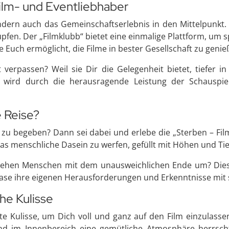
ilm- und Eventliebhaber
ondern auch das Gemeinschaftserlebnis in den Mittelpunkt.
pfen. Der „Filmklubb“ bietet eine einmalige Plattform, u
 Euch ermöglicht, die Filme in bester Gesellschaft zu genie
 verpassen? Weil sie Dir die Gelegenheit bietet, tiefer 
 wird durch die herausragende Leistung der Schauspie
e Reise?
e zu begeben? Dann sei dabei und erlebe die „Sterben – Fi
 das menschliche Dasein zu werfen, gefüllt mit Höhen und Tie
e gehen Menschen mit dem unausweichlichen Ende um? Dies
ase ihre eigenen Herausforderungen und Erkenntnisse mit s
he Kulisse
te Kulisse, um Dich voll und ganz auf den Film einzulasse
nd im Innenbereich eine gemütliche Atmosphäre herrsc