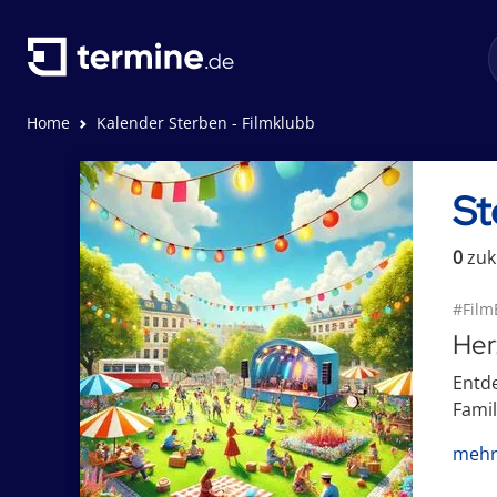
Home
Kalender Sterben - Filmklubb
St
0
zuk
#Film
Her
Entde
Famil
mehr