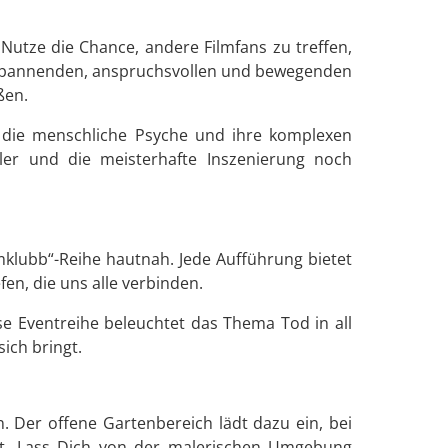
 Nutze die Chance, andere Filmfans zu treffen,
m spannenden, anspruchsvollen und bewegenden
ßen.
in die menschliche Psyche und ihre komplexen
ler und die meisterhafte Inszenierung noch
lmklubb“-Reihe hautnah. Jede Aufführung bietet
fen, die uns alle verbinden.
e Eventreihe beleuchtet das Thema Tod in all
ich bringt.
n. Der offene Gartenbereich lädt dazu ein, bei
ht. Lass Dich von der malerischen Umgebung