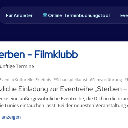
Für Anbieter
Online-Terminbuchungstool
Eve
erben - Filmklubb
ünftige
Termin
e
Event
#KulturellesErlebnis
#Schauspielkunst
#Filmvorführung
#
zliche Einladung zur Eventreihe „Sterben –
cke eine außergewöhnliche Eventreihe, die Dich in die dr
ie Lunies eintauchen lässt. Bei der neuesten Veranstaltung
 anzeigen