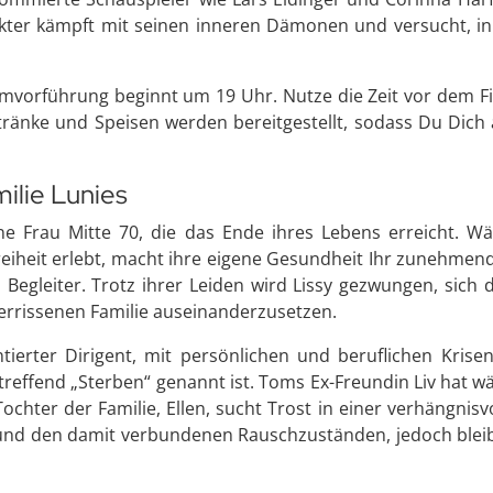
kter kämpft mit seinen inneren Dämonen und versucht, in
 Filmvorführung beginnt um 19 Uhr. Nutze die Zeit vor dem
etränke und Speisen werden bereitgestellt, sodass Du D
ilie Lunies
ine Frau Mitte 70, die das Ende ihres Lebens erreicht. 
reiheit erlebt, macht ihre eigene Gesundheit Ihr zunehmend
 Begleiter. Trotz ihrer Leiden wird Lissy gezwungen, sic
 zerrissenen Familie auseinanderzusetzen.
ntierter Dirigent, mit persönlichen und beruflichen Kr
 treffend „Sterben“ genannt ist. Toms Ex-Freundin Liv hat
Tochter der Familie, Ellen, sucht Trost in einer verhängnis
und den damit verbundenen Rauschzuständen, jedoch bleibt