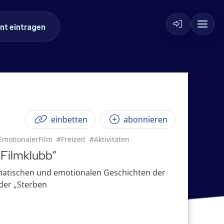
nt eintragen
einbetten
abonnieren
EmotionalerFilm
#Freizeit
#Aktivitäten
 Filmklubb“
amatischen und emotionalen Geschichten der
 der „Sterben