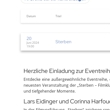
Datum
Titel
20
Sterben
Juni 2024
19:00
Herzliche Einladung zur Eventrei
Entdecke eine außergewöhnliche Eventreihe, d
neuesten Veranstaltung der „Sterben – Filmkl
und tiefgehender Momente.
Lars Eidinger und Corinna Harfou
In der Filmvorführung „Sterben“ zeichnen ren