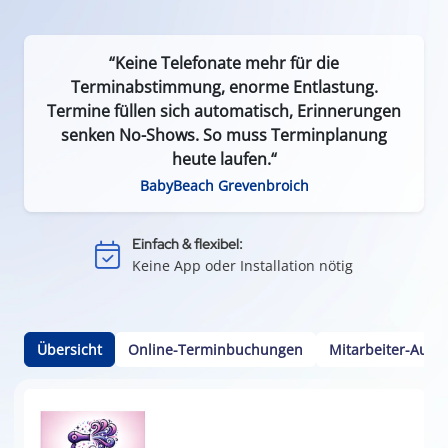
“Keine Telefonate mehr für die
Terminabstimmung, enorme Entlastung.
Termine füllen sich automatisch, Erinnerungen
senken No-Shows. So muss Terminplanung
Effizient & zeitsparend:
heute laufen.“
Weniger Leerlauf durch Terminausfälle
BabyBeach Grevenbroich
Einfach & flexibel:
Keine App oder Installation nötig
Kundenbindung:
Durch einfache Terminvereinbarung
Kalenderintegration:
Termine per Klick in den Smartphone-Kalender
Übersicht
Online-Terminbuchungen
Mitarbeiter-Ausw