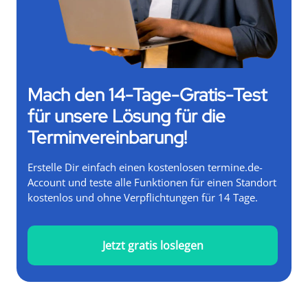
Mach den 14-Tage-Gratis-Test
für unsere Lösung für die
Terminvereinbarung!
Erstelle Dir einfach einen kostenlosen termine.de-
Account und teste alle Funktionen für einen Standort
kostenlos und ohne Verpflichtungen für 14 Tage.
Jetzt gratis loslegen