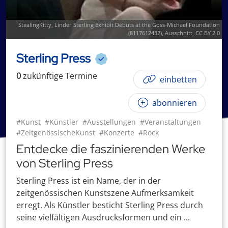
StealingKitty
,
Linder Sterling Exhibit Debuts at the Goss-Michael Foundation
(8117612432)
, Ausschnitt,
CC BY 2.0
Sterling Press
0
zukünftige
Termin
e
einbetten
abonnieren
#Kunst
#Künstler
#Ausstellungen
#Veranstaltungen
#ZeitgenössischeKunst
#Konzerte
#Rock
Entdecke die faszinierenden Werke
von Sterling Press
Sterling Press ist ein Name, der in der
zeitgenössischen Kunstszene Aufmerksamkeit
erregt. Als Künstler besticht Sterling Press durch
seine vielfältigen Ausdrucksformen und ein ...