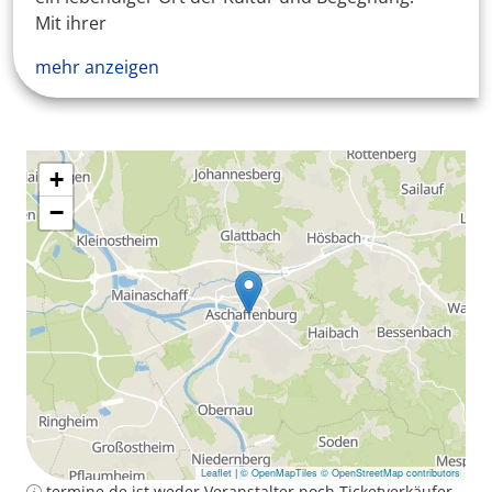
Mit ihrer
mehr anzeigen
+
−
Leaflet
|
© OpenMapTiles
© OpenStreetMap contributors
termine.de ist weder Veranstalter noch Ticketverkäufer.