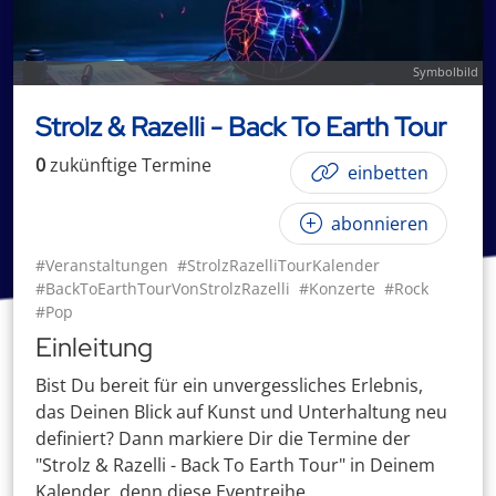
Symbolbild
Strolz & Razelli - Back To Earth Tour
0
zukünftige
Termin
e
einbetten
abonnieren
#Veranstaltungen
#StrolzRazelliTourKalender
#BackToEarthTourVonStrolzRazelli
#Konzerte
#Rock
#Pop
Einleitung
Bist Du bereit für ein unvergessliches Erlebnis,
das Deinen Blick auf Kunst und Unterhaltung neu
definiert? Dann markiere Dir die Termine der
"Strolz & Razelli - Back To Earth Tour" in Deinem
Kalender, denn diese Eventreihe ...