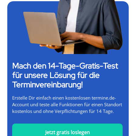
Mach den 14-Tage-Gratis-Test
für unsere Lösung für die
Terminvereinbarung!
Erstelle Dir einfach einen kostenlosen termine.de-
Account und teste alle Funktionen für einen Standort
kostenlos und ohne Verpflichtungen für 14 Tage.
Jetzt gratis loslegen