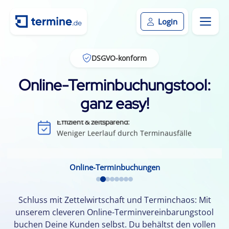
Login
DSGVO-konform
Online-Terminbuchungstool:
ganz easy!
Effizient & zeitsparend:
Weniger Leerlauf durch Terminausfälle
Einfach & flexibel:
Keine App oder Installation nötig
Kundenbindung:
Online-Terminbuchungen
Durch einfache Terminvereinbarung
Kalenderintegration:
Termine per Klick in den Smartphone-Kalender
Schluss mit Zettelwirtschaft und Terminchaos: Mit
unserem cleveren Online-Terminvereinbarungstool
buchen Deine Kunden selbst. Du behältst den vollen