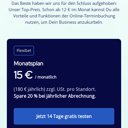
Das Beste haben wir uns für den Schluss aufgehoben:
Unser Top-Preis. Schon ab 12 € im Monat kannst Du alle
Vorteile und Funktionen der Online-Terminbuchung
nutzen, um Dein Business anzukurbeln.
Flexibel
Monatsplan
15 €
/ monatlich
(180 € jährlich) zzgl. USt. pro Standort.
Spare 20 % bei jährlicher Abrechnung.
Jetzt 14 Tage gratis testen