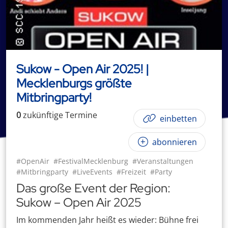
Sukow - Open Air 2025! |
Mecklenburgs größte
Mitbringparty!
0
zukünftige
Termin
e
einbetten
abonnieren
#OpenAir
#FestivalMecklenburg
#Veranstaltungen
#Mitbringparty
#LiveEvents
#Freizeit
#Party
Das große Event der Region:
Sukow – Open Air 2025
Im kommenden Jahr heißt es wieder: Bühne frei