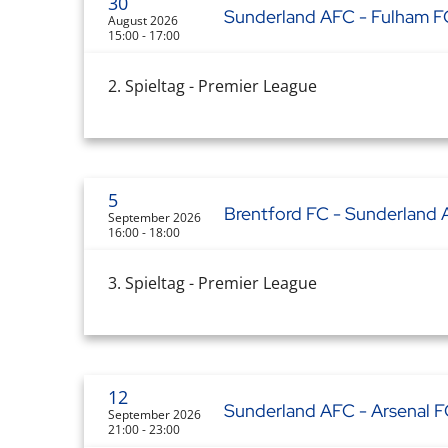
30
Sunderland AFC - Fulham F
August 2026
15:00 - 17:00
2. Spieltag - Premier League
5
Brentford FC - Sunderland
September 2026
16:00 - 18:00
3. Spieltag - Premier League
12
Sunderland AFC - Arsenal 
September 2026
21:00 - 23:00