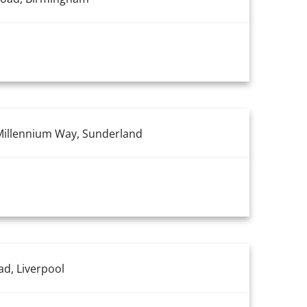
 Millennium Way, Sunderland
ad, Liverpool