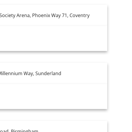
Society Arena, Phoenix Way 71, Coventry
 Millennium Way, Sunderland
y Road, Birmingham