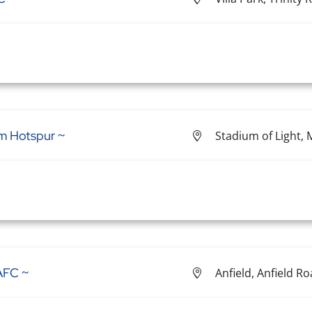
m Hotspur ~
Stadium of Light,
AFC ~
Anfield, Anfield Ro