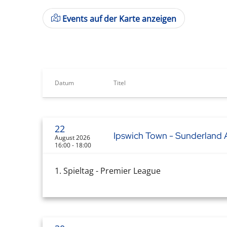
Events auf der Karte anzeigen
Datum
Titel
22
Ipswich Town - Sunderland
August 2026
16:00 - 18:00
1. Spieltag - Premier League