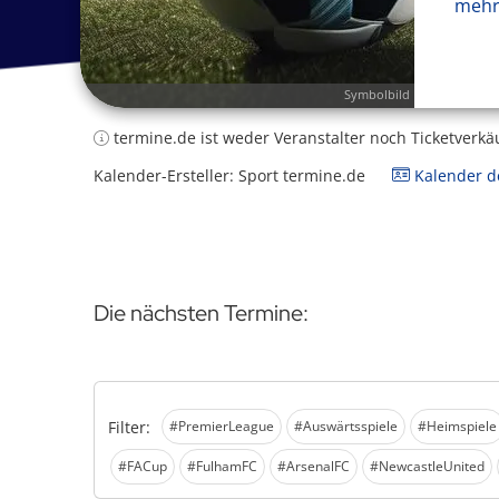
mehr
Symbolbild
termine.de ist weder Veranstalter noch Ticketverkä
Kalender-Ersteller: Sport termine.de
Kalender de
Die nächsten Termine:
Filter:
#PremierLeague
#Auswärtsspiele
#Heimspiele
#FACup
#FulhamFC
#ArsenalFC
#NewcastleUnited