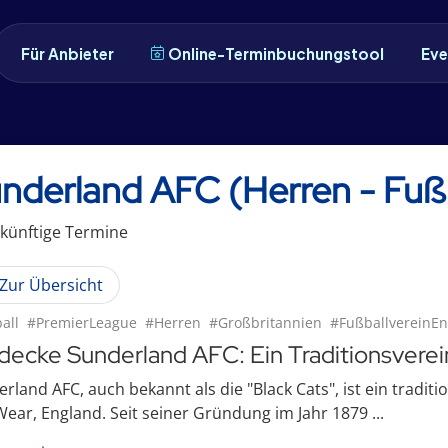
Für Anbieter
Online-Terminbuchungstool
Eve
nderland AFC (Herren - Fuß
künftige
Termin
e
Zur Übersicht
all
#PremierLeague
#Herren
#Großbritannien
#FußballvereinE
decke Sunderland AFC: Ein Traditionsverei
rland AFC, auch bekannt als die "Black Cats", ist ein tradit
ear, England. Seit seiner Gründung im Jahr 1879 ...