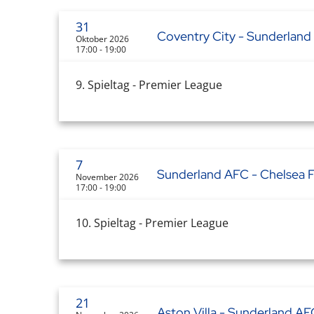
31
Coventry City - Sunderland
Oktober 2026
17:00 - 19:00
9. Spieltag - Premier League
7
Sunderland AFC - Chelsea 
November 2026
17:00 - 19:00
10. Spieltag - Premier League
21
Aston Villa - Sunderland AF