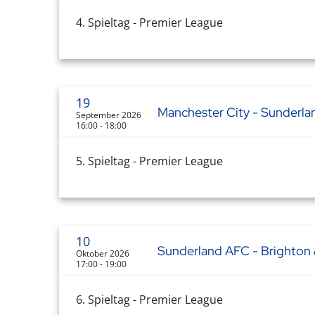
4. Spieltag - Premier League
19
Manchester City - Sunderl
September 2026
16:00 - 18:00
5. Spieltag - Premier League
10
Sunderland AFC - Brighton 
Oktober 2026
17:00 - 19:00
6. Spieltag - Premier League