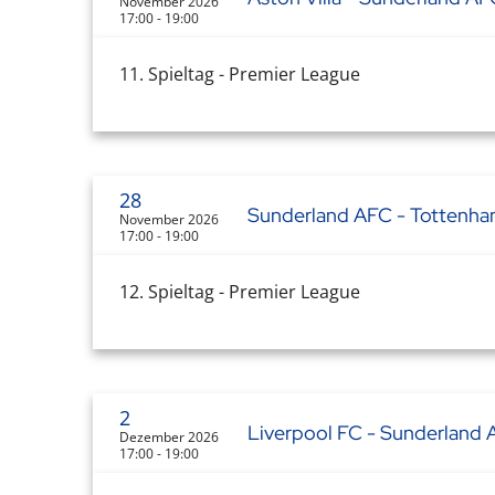
November 2026
17:00 - 19:00
11. Spieltag - Premier League
28
Sunderland AFC - Tottenha
November 2026
17:00 - 19:00
12. Spieltag - Premier League
2
Liverpool FC - Sunderland 
Dezember 2026
17:00 - 19:00