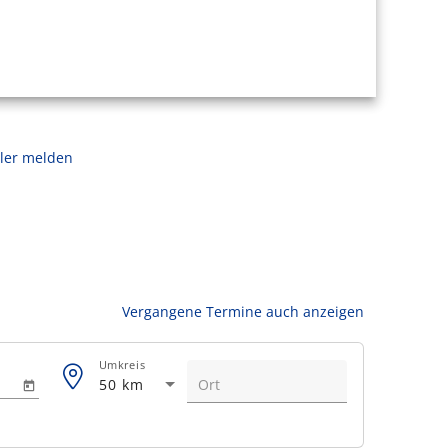
ler melden
Vergangene Termine auch anzeigen
Umkreis
50 km