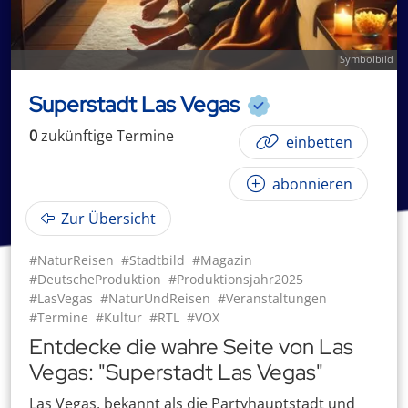
Symbolbild
Superstadt Las Vegas
0
zukünftige
Termin
e
einbetten
abonnieren
Zur Übersicht
#NaturReisen
#Stadtbild
#Magazin
#DeutscheProduktion
#Produktionsjahr2025
#LasVegas
#NaturUndReisen
#Veranstaltungen
#Termine
#Kultur
#RTL
#VOX
Entdecke die wahre Seite von Las
Vegas: "Superstadt Las Vegas"
Las Vegas, bekannt als die Partyhauptstadt und