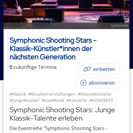
Symbolbild
Symphonic Shooting Stars -
Klassik-Künstler*innen der
nächsten Generation
0
zukünftige
Termin
e
einbetten
abonnieren
#Klassik
#Musikveranstaltungen
#Klassikkonzerte
#JungeMusiker
#LiveMusik
#Konzerte
#KONZERTE
Symphonic Shooting Stars: Junge
Klassik-Talente erleben
Die Eventreihe "Symphonic Shooting Stars -