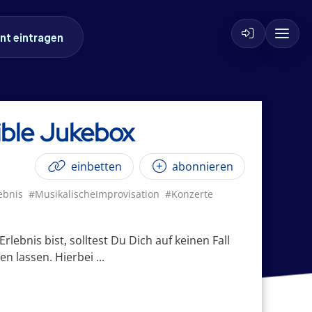
nt eintragen
ible Jukebox
einbetten
abonnieren
ebnis
#MusikalischeImprovisation
#Konzerte
ebnis bist, solltest Du Dich auf keinen Fall
 lassen. Hierbei ...