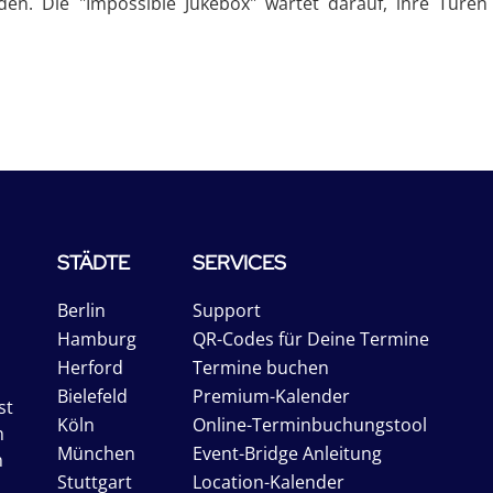
en. Die "Impossible Jukebox" wartet darauf, ihre Türen 
STÄDTE
SERVICES
Berlin
Support
Hamburg
QR-Codes für Deine Termine
Herford
Termine buchen
Bielefeld
Premium-Kalender
st
Köln
Online-Terminbuchungstool
n
München
Event-Bridge Anleitung
n
Stuttgart
Location-Kalender