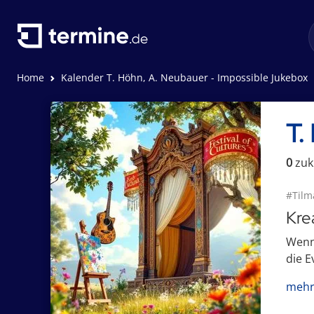
Home
Kalender T. Höhn, A. Neubauer - Impossible Jukebox
T.
0
zuk
#Til
Kre
Wenn 
die E
mehr