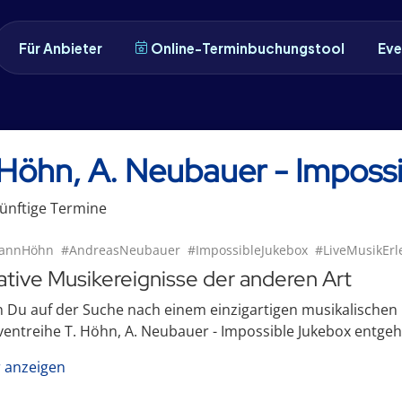
Für Anbieter
Online-Terminbuchungstool
Eve
 Höhn, A. Neubauer - Imposs
ünftige
Termin
e
mannHöhn
#AndreasNeubauer
#ImpossibleJukebox
#LiveMusikErl
ative Musikereignisse der anderen Art
Du auf der Suche nach einem einzigartigen musikalischen Erl
ventreihe T. Höhn, A. Neubauer - Impossible Jukebox entgehen
 anzeigen