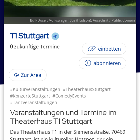
Bull-Doser
,
Volkswagen Bus (Hudson)
, Ausschnitt, Public domain
T1 Stuttgart
0
zukünftige
Termin
e
einbetten
abonnieren
Zur Area
#Kulturveranstaltungen
#TheaterhausStuttgart
#KonzerteStuttgart
#ComedyEvents
#Tanzveranstaltungen
Veranstaltungen und Termine im
Theaterhaus T1 Stuttgart
Das Theaterhaus T1 in der Siemensstraße, 70469
Stuttgart, ist ein kultureller Hotspot, der ein