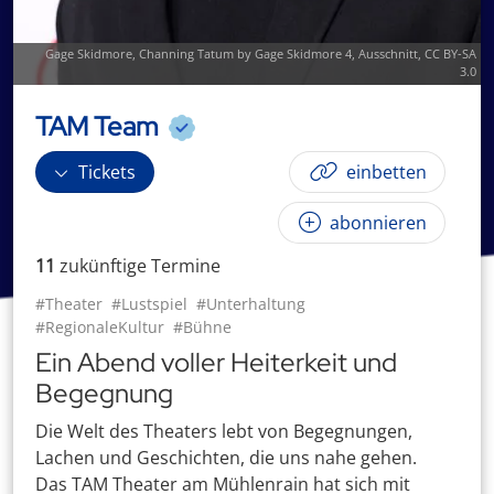
Gage Skidmore,
Channing Tatum by Gage Skidmore 4
, Ausschnitt,
CC BY-SA
3.0
TAM Team
Tickets
einbetten
abonnieren
11
zukünftige
Termin
e
#Theater
#Lustspiel
#Unterhaltung
#RegionaleKultur
#Bühne
Ein Abend voller Heiterkeit und
Begegnung
Die Welt des Theaters lebt von Begegnungen,
Lachen und Geschichten, die uns nahe gehen.
Das TAM Theater am Mühlenrain hat sich mit