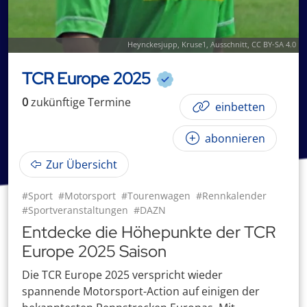
Heynckesjupp
,
Kruse1
, Ausschnitt,
CC BY-SA 4.0
TCR Europe 2025
0
zukünftige
Termin
e
einbetten
abonnieren
Zur Übersicht
#Sport
#Motorsport
#Tourenwagen
#Rennkalender
#Sportveranstaltungen
#DAZN
Entdecke die Höhepunkte der TCR
Europe 2025 Saison
Die TCR Europe 2025 verspricht wieder
spannende Motorsport-Action auf einigen der