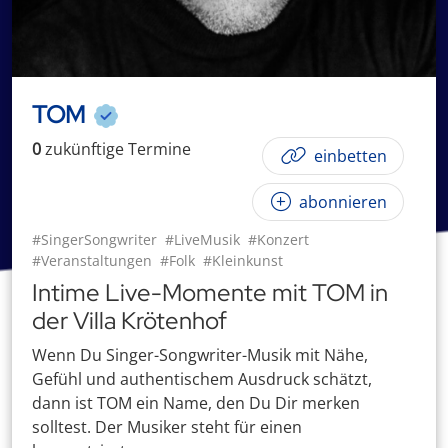
TOM
0
zukünftige
Termin
e
einbetten
abonnieren
#SingerSongwriter
#LiveMusik
#Konzert
#Veranstaltungen
#Folk
#Kleinkunst
Intime Live-Momente mit TOM in
der Villa Krötenhof
Wenn Du Singer-Songwriter-Musik mit Nähe,
Gefühl und authentischem Ausdruck schätzt,
dann ist TOM ein Name, den Du Dir merken
solltest. Der Musiker steht für einen