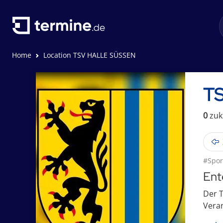
Home
Location TSV HALLE SÜSSEN
T
0
zuk
#Spor
Ent
Der T
Veran