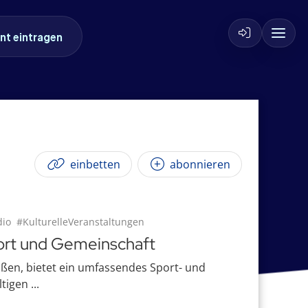
nt eintragen
einbetten
abonnieren
dio
#KulturelleVeranstaltungen
ort und Gemeinschaft
üßen, bietet ein umfassendes Sport- und
igen ...