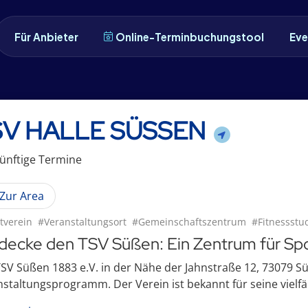
Für Anbieter
Online-Terminbuchungstool
Eve
SV HALLE SÜSSEN
ünftige
Termin
e
Zur Area
tverein
#Veranstaltungsort
#Gemeinschaftszentrum
#Fitnessstu
decke den TSV Süßen: Ein Zentrum für Sp
SV Süßen 1883 e.V. in der Nähe der Jahnstraße 12, 73079 S
staltungsprogramm. Der Verein ist bekannt für seine vielfält