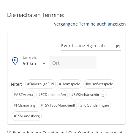
Die nächsten Termine:
Vergangene Termine auch anzeigen
Events anzeigen ab
Umkreis
50 km
Filter:
#BayernligaSüd
#Heimspiele
#Auswärtsspiele
#ABTArena
#FCDeisenhofen
#SVKirchanschöring
#FCIsmaning
#TSV1860MünchenII
#FCGundelfingen
#TSVLandsberg
Es werden nur Termine mit Geo-Koordinaten angezeigt.