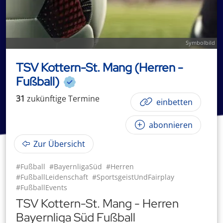
Symbolbild
TSV Kottern-St. Mang (Herren -
Fußball)
31
zukünftige
Termin
e
einbetten
abonnieren
Zur Übersicht
#Fußball
#BayernligaSüd
#Herren
#FußballLeidenschaft
#SportsgeistUndFairplay
#FußballEvents
TSV Kottern-St. Mang - Herren
Bayernliga Süd Fußball