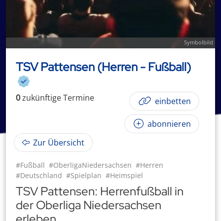
Symbolbild
TSV Pattensen (Herren - Fußball)
0
zukünftige
Termin
e
einbetten
abonnieren
Zur Übersicht
#Fußball
#OberligaNiedersachsen
#Herren
#Deutschland
#Spielplan
#Heimspiel
TSV Pattensen: Herrenfußball in
der Oberliga Niedersachsen
erleben