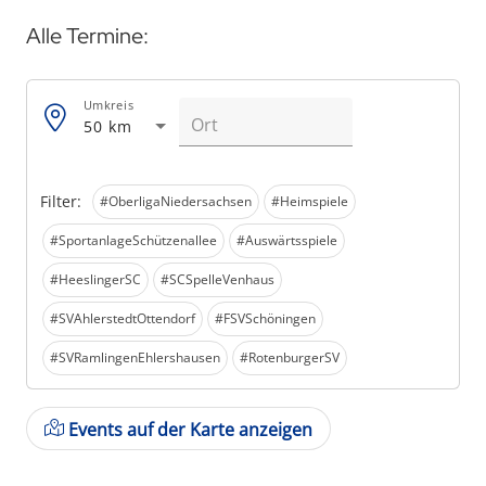
Alle Termine:
Umkreis
50 km
Filter:
#OberligaNiedersachsen
#Heimspiele
#SportanlageSchützenallee
#Auswärtsspiele
#HeeslingerSC
#SCSpelleVenhaus
#SVAhlerstedtOttendorf
#FSVSchöningen
#SVRamlingenEhlershausen
#RotenburgerSV
Events auf der Karte anzeigen