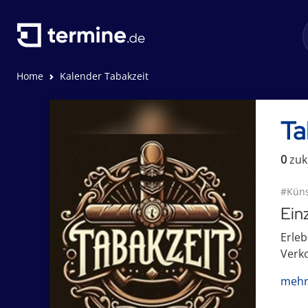
Home
Kalender Tabakzeit
Ta
0
zuk
#Küns
Ein
Erleb
Verko
mehr