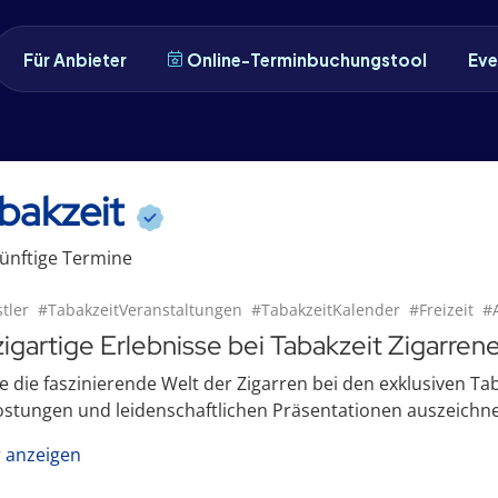
Für Anbieter
Online-Terminbuchungstool
Eve
bakzeit
ünftige
Termin
e
tler
#TabakzeitVeranstaltungen
#TabakzeitKalender
#Freizeit
#A
zigartige Erlebnisse bei Tabakzeit Zigarren
e die faszinierende Welt der Zigarren bei den exklusiven Ta
stungen und leidenschaftlichen Präsentationen auszeichnen.
 anzeigen