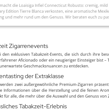
ht die Loaisiga Infiel Connecticut Robusto: cremig, mild un
ry Edition Tierre Blanca verkosten, eine aromatische Mexik
ung und mehr rund um den Genuss. Wir beraten euch zu pas
zeit Zigarrenevents
ei den exklusiven Tabakzeit-Events, die sich durch ihre b
ahrener Aficionado oder ein neugieriger Einsteiger bist – Tab
d unerwartete Geschmacksnuancen zu entdecken.
rentasting der Extraklasse
n werden zwei außergewöhnliche Premium-Zigarren präsenti
e Informationen über die Herstellung und die feinen Ar
ekt für alle, die mehr über die Auswahl und den Genuss von
sliches Tabakzeit-Erlebnis