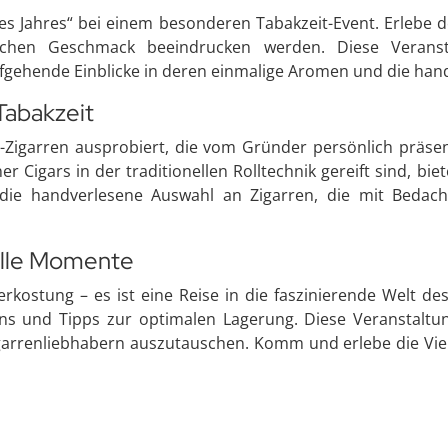
des Jahres“ bei einem besonderen Tabakzeit-Event. Erlebe
lichen Geschmack beeindrucken werden. Diese Verans
fgehende Einblicke in deren einmalige Aromen und die hand
Tabakzeit
typ-Zigarren ausprobiert, die vom Gründer persönlich präse
ner Cigars in der traditionellen Rolltechnik gereift sind, 
e die handverlesene Auswahl an Zigarren, die mit Beda
olle Momente
rkostung – es ist eine Reise in die faszinierende Welt des
ens und Tipps zur optimalen Lagerung. Diese Veranstalt
arrenliebhabern auszutauschen. Komm und erlebe die Vielfa