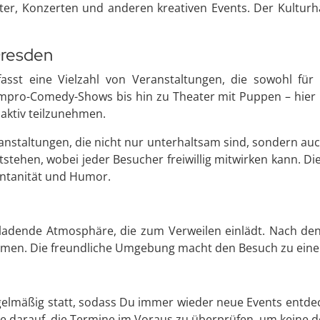
ter, Konzerten und anderen kreativen Events. Der Kulturh
Dresden
sst eine Vielzahl von Veranstaltungen, die sowohl für 
mpro-Comedy-Shows bis hin zu Theater mit Puppen – hier i
 aktiv teilzunehmen.
nstaltungen, die nicht nur unterhaltsam sind, sondern auch
ntstehen, wobei jeder Besucher freiwillig mitwirken kann.
ontanität und Humor.
nladende Atmosphäre, die zum Verweilen einlädt. Nach den
men. Die freundliche Umgebung macht den Besuch zu einem
egelmäßig statt, sodass Du immer wieder neue Events entd
te darauf, die Termine im Voraus zu überprüfen, um keine