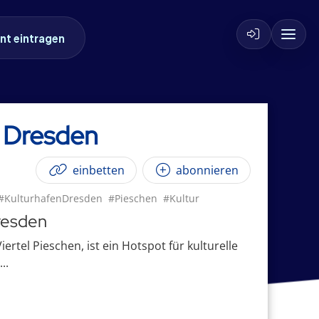
nt eintragen
 Dresden
einbetten
abonnieren
#KulturhafenDresden
#Pieschen
#Kultur
Dresden
ertel Pieschen, ist ein Hotspot für kulturelle
..