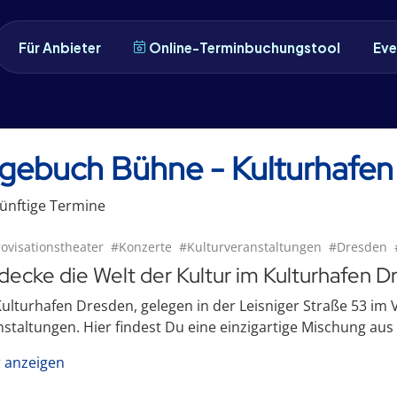
Für Anbieter
Online-Terminbuchungstool
Eve
gebuch Bühne - Kulturhafen
ünftige
Termin
e
ovisationstheater
#Konzerte
#Kulturveranstaltungen
#Dresden
decke die Welt der Kultur im Kulturhafen 
ulturhafen Dresden, gelegen in der Leisniger Straße 53 im Vi
staltungen. Hier findest Du eine einzigartige Mischung aus .
 anzeigen