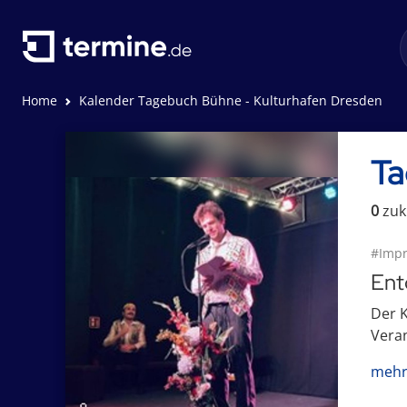
Home
Kalender Tagebuch Bühne - Kulturhafen Dresden
Ta
0
zuk
#Impr
Ent
Der K
Veran
mehr